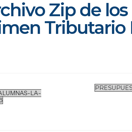
rchivo Zip de lo
imen Tributario 
PRESUPUES
ALUMNAS-LA-
6