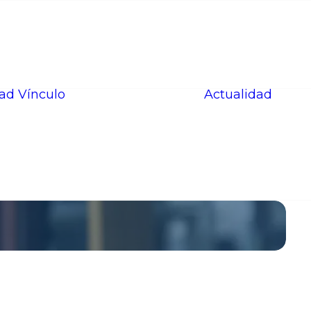
Red Somos
La
dad
Vínculo
Actualidad
Enseñanza
Actualiza
tus Datos