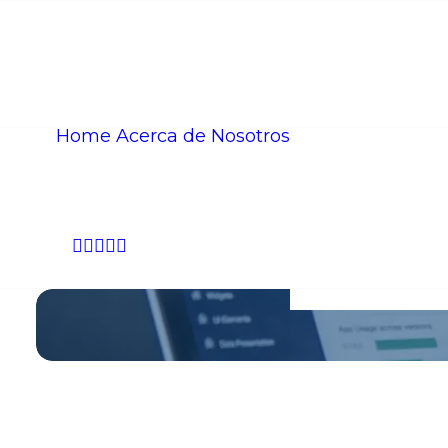
Informes de
Gestión
Asociación
de
Home
Acerca de Nosotros
Exalumnas
Régimen
Tributario
Especial
Política de
Privacidad