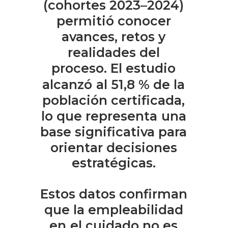
(cohortes
2023–2024)
permitió
conocer
avances,
retos
y
realidades
del
proceso.
El
estudio
alcanzó
al
51,8
%
de
la
población
certificada,
lo
que
representa
una
base
significativa
para
orientar
decisiones
estratégicas.
Estos
datos
confirman
que
la
empleabilidad
en
el
cuidado
no
es