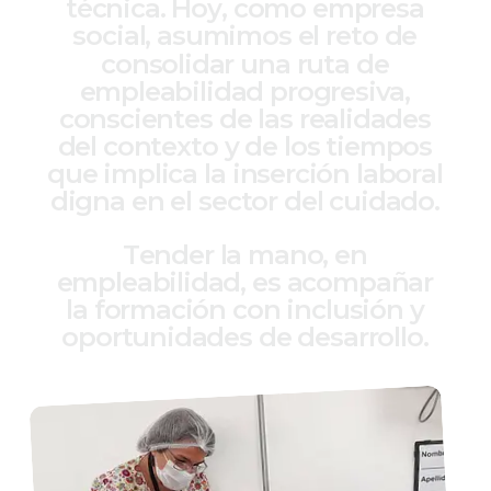
t
é
c
n
i
c
a
.
H
o
y
,
c
o
m
o
e
m
p
r
e
s
a
s
o
c
i
a
l
,
a
s
u
m
i
m
o
s
e
l
r
e
t
o
d
e
c
o
n
s
o
l
i
d
a
r
u
n
a
r
u
t
a
d
e
e
m
p
l
e
a
b
i
l
i
d
a
d
p
r
o
g
r
e
s
i
v
a
,
c
o
n
s
c
i
e
n
t
e
s
d
e
l
a
s
r
e
a
l
i
d
a
d
e
s
d
e
l
c
o
n
t
e
x
t
o
y
d
e
l
o
s
t
i
e
m
p
o
s
q
u
e
i
m
p
l
i
c
a
l
a
i
n
s
e
r
c
i
ó
n
l
a
b
o
r
a
l
d
i
g
n
a
e
n
e
l
s
e
c
t
o
r
d
e
l
c
u
i
d
a
d
o
.
T
e
n
d
e
r
l
a
m
a
n
o
,
e
n
e
m
p
l
e
a
b
i
l
i
d
a
d
,
e
s
a
c
o
m
p
a
ñ
a
r
l
a
f
o
r
m
a
c
i
ó
n
c
o
n
i
n
c
l
u
s
i
ó
n
y
o
p
o
r
t
u
n
i
d
a
d
e
s
d
e
d
e
s
a
r
r
o
l
l
o
.