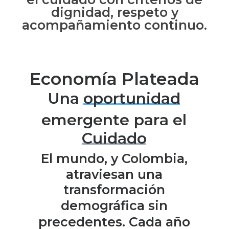
dignidad, respeto y
acompañamiento continuo.
Economía Plateada
U
n
a
o
p
o
r
t
u
n
i
d
a
d
e
m
e
r
g
e
n
t
e
p
a
r
a
e
l
C
u
i
d
a
d
o
El
mundo,
y
Colombia,
atraviesan
una
transformación
demográfica
sin
precedentes.
Cada
año