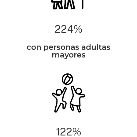
46,1
%
con personas adultas
mayores
25,1
%