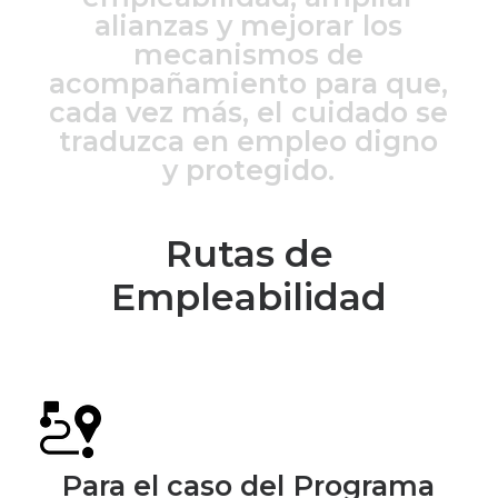
a
l
i
a
n
z
a
s
y
m
e
j
o
r
a
r
l
o
s
m
e
c
a
n
i
s
m
o
s
d
e
a
c
o
m
p
a
ñ
a
m
i
e
n
t
o
p
a
r
a
q
u
e
,
c
a
d
a
v
e
z
m
á
s
,
e
l
c
u
i
d
a
d
o
s
e
t
r
a
d
u
z
c
a
e
n
e
m
p
l
e
o
d
i
g
n
o
y
p
r
o
t
e
g
i
d
o
.
Rutas de
Empleabilidad
Para
el
caso
del
Programa