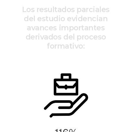
L
o
s
r
e
s
u
l
t
a
d
o
s
p
a
r
c
i
a
l
e
s
d
e
l
e
s
t
u
d
i
o
e
v
i
d
e
n
c
i
a
n
a
v
a
n
c
e
s
i
m
p
o
r
t
a
n
t
e
s
d
e
r
i
v
a
d
o
s
d
e
l
p
r
o
c
e
s
o
f
o
r
m
a
t
i
v
o
: