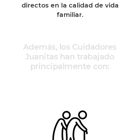
directos en la calidad de vida
familiar.
A
d
e
m
á
s
,
l
o
s
C
u
i
d
a
d
o
r
e
s
J
u
a
n
i
t
a
s
h
a
n
t
r
a
b
a
j
a
d
o
p
r
i
n
c
i
p
a
l
m
e
n
t
e
c
o
n
: