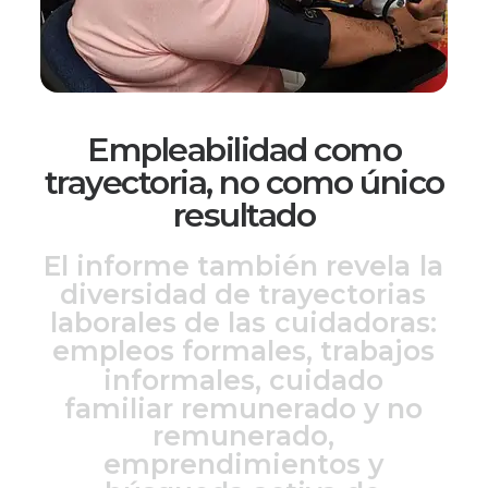
Empleabilidad como
trayectoria, no como único
resultado
E
l
i
n
f
o
r
m
e
t
a
m
b
i
é
n
r
e
v
e
l
a
l
a
d
i
v
e
r
s
i
d
a
d
d
e
t
r
a
y
e
c
t
o
r
i
a
s
l
a
b
o
r
a
l
e
s
d
e
l
a
s
c
u
i
d
a
d
o
r
a
s
:
e
m
p
l
e
o
s
f
o
r
m
a
l
e
s
,
t
r
a
b
a
j
o
s
i
n
f
o
r
m
a
l
e
s
,
c
u
i
d
a
d
o
f
a
m
i
l
i
a
r
r
e
m
u
n
e
r
a
d
o
y
n
o
r
e
m
u
n
e
r
a
d
o
,
e
m
p
r
e
n
d
i
m
i
e
n
t
o
s
y