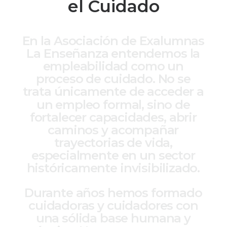
el Cuidado
E
n
l
a
A
s
o
c
i
a
c
i
ó
n
d
e
E
x
a
l
u
m
n
a
s
L
a
E
n
s
e
ñ
a
n
z
a
e
n
t
e
n
d
e
m
o
s
l
a
e
m
p
l
e
a
b
i
l
i
d
a
d
c
o
m
o
u
n
p
r
o
c
e
s
o
d
e
c
u
i
d
a
d
o
.
N
o
s
e
t
r
a
t
a
ú
n
i
c
a
m
e
n
t
e
d
e
a
c
c
e
d
e
r
a
u
n
e
m
p
l
e
o
f
o
r
m
a
l
,
s
i
n
o
d
e
f
o
r
t
a
l
e
c
e
r
c
a
p
a
c
i
d
a
d
e
s
,
a
b
r
i
r
c
a
m
i
n
o
s
y
a
c
o
m
p
a
ñ
a
r
t
r
a
y
e
c
t
o
r
i
a
s
d
e
v
i
d
a
,
e
s
p
e
c
i
a
l
m
e
n
t
e
e
n
u
n
s
e
c
t
o
r
h
i
s
t
ó
r
i
c
a
m
e
n
t
e
i
n
v
i
s
i
b
i
l
i
z
a
d
o
.
D
u
r
a
n
t
e
a
ñ
o
s
h
e
m
o
s
f
o
r
m
a
d
o
c
u
i
d
a
d
o
r
a
s
y
c
u
i
d
a
d
o
r
e
s
c
o
n
u
n
a
s
ó
l
i
d
a
b
a
s
e
h
u
m
a
n
a
y