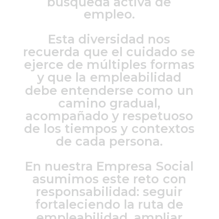
b
ú
s
q
u
e
d
a
a
c
t
i
v
a
d
e
e
m
p
l
e
o
.
E
s
t
a
d
i
v
e
r
s
i
d
a
d
n
o
s
r
e
c
u
e
r
d
a
q
u
e
e
l
c
u
i
d
a
d
o
s
e
e
j
e
r
c
e
d
e
m
ú
l
t
i
p
l
e
s
f
o
r
m
a
s
y
q
u
e
l
a
e
m
p
l
e
a
b
i
l
i
d
a
d
d
e
b
e
e
n
t
e
n
d
e
r
s
e
c
o
m
o
u
n
c
a
m
i
n
o
g
r
a
d
u
a
l
,
a
c
o
m
p
a
ñ
a
d
o
y
r
e
s
p
e
t
u
o
s
o
d
e
l
o
s
t
i
e
m
p
o
s
y
c
o
n
t
e
x
t
o
s
d
e
c
a
d
a
p
e
r
s
o
n
a
.
E
n
n
u
e
s
t
r
a
E
m
p
r
e
s
a
S
o
c
i
a
l
a
s
u
m
i
m
o
s
e
s
t
e
r
e
t
o
c
o
n
r
e
s
p
o
n
s
a
b
i
l
i
d
a
d
:
s
e
g
u
i
r
f
o
r
t
a
l
e
c
i
e
n
d
o
l
a
r
u
t
a
d
e
e
m
p
l
e
a
b
i
l
i
d
a
d
,
a
m
p
l
i
a
r