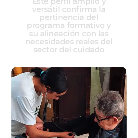
E
s
t
e
p
e
r
f
i
l
a
m
p
l
i
o
y
v
e
r
s
á
t
i
l
c
o
n
f
i
r
m
a
l
a
p
e
r
t
i
n
e
n
c
i
a
d
e
l
p
r
o
g
r
a
m
a
f
o
r
m
a
t
i
v
o
y
s
u
a
l
i
n
e
a
c
i
ó
n
c
o
n
l
a
s
n
e
c
e
s
i
d
a
d
e
s
r
e
a
l
e
s
d
e
l
s
e
c
t
o
r
d
e
l
c
u
i
d
a
d
o