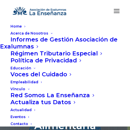
Home
Acerca de Nosotros
Informes de Gestión Asociación de
Exalumnas
Régimen Tributario Especial
Política de Privacidad
Educación
Alimentando el
Voces del Cuidado
bienestar: nuestra
Empleabilidad
Vínculo
vital alianza con la
Red Somos La Enseñanza
Actualiza tus Datos
Fundación Éxito en
Actualidad
pro de la Seguridad
Eventos
Alimentaria
Contacto