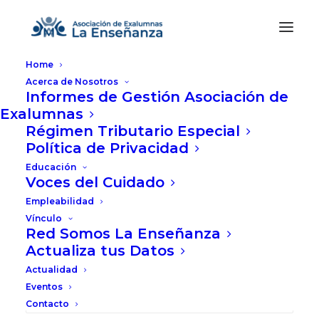
Home
Acerca de Nosotros
Informes de Gestión Asociación de
Exalumnas
Régimen Tributario Especial
Política de Privacidad
Nothing Found
Educación
Voces del Cuidado
Empleabilidad
It seems we can’t find what you’re
Vínculo
Red Somos La Enseñanza
looking for. Perhaps searching can
Actualiza tus Datos
help.
Actualidad
Eventos
Contacto