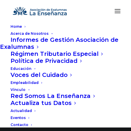
Home
Acerca de Nosotros
Informes de Gestión Asociación de
Exalumnas
Régimen Tributario Especial
Política de Privacidad
Great things are on the
Educación
horizon
Voces del Cuidado
Empleabilidad
Vínculo
Red Somos La Enseñanza
Something big is brewing! Our store is in the
Actualiza tus Datos
works and will be launching soon!
Actualidad
Eventos
Contacto