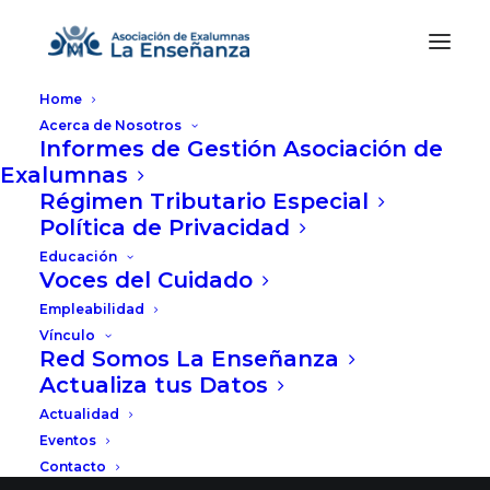
Home
Acerca de Nosotros
Informes de Gestión Asociación de
Exalumnas
Régimen Tributario Especial
Política de Privacidad
Great things are on the
Educación
horizon
Voces del Cuidado
Empleabilidad
Vínculo
Red Somos La Enseñanza
Something big is brewing! Our store is in the
Actualiza tus Datos
works and will be launching soon!
Actualidad
Eventos
Contacto