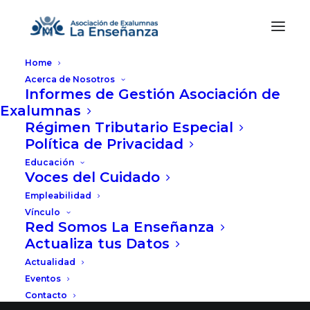
Home
Acerca de Nosotros
Informes de Gestión Asociación de
Exalumnas
Régimen Tributario Especial
Política de Privacidad
Great things are on the
Educación
Voces del Cuidado
horizon
Empleabilidad
Vínculo
Red Somos La Enseñanza
Something big is brewing! Our store is in the
Actualiza tus Datos
works and will be launching soon!
Actualidad
Eventos
Contacto